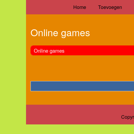
Home
Toevoegen
Online games
Online games
Copyr